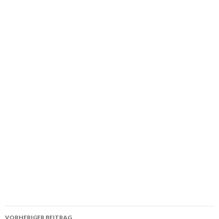
Beitrags-
VORHERIGER BEITRAG