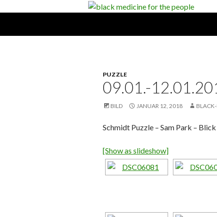
Suchen
black medicine for the people
PUZZLE
09.01.-12.01.
BILD
JANUAR 12, 2018
BLACK-
Schmidt Puzzle – Sam Park – Blick
[Show as slideshow]