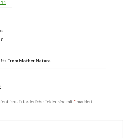
AG
n
ly
Gifts From Mother Nature
R
fentlicht.
Erforderliche Felder sind mit
*
markiert