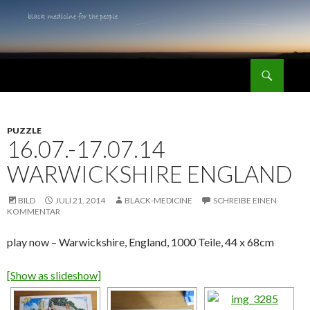
Suchen
black medicine for the people
SPRINGE
ZUM
INHALT
PUZZLE
16.07.-17.07.14
WARWICKSHIRE ENGLAND
BILD
JULI 21, 2014
BLACK-MEDICINE
SCHREIBE EINEN
KOMMENTAR
play now – Warwickshire, England, 1000 Teile, 44 x 68cm
[Show as slideshow]