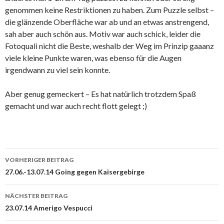
genommen keine Restriktionen zu haben. Zum Puzzle selbst –
die glänzende Oberfläche war ab und an etwas anstrengend,
sah aber auch schön aus. Motiv war auch schick, leider die
Fotoquali nicht die Beste, weshalb der Weg im Prinzip gaaanz
viele kleine Punkte waren, was ebenso für die Augen
irgendwann zu viel sein konnte.
Aber genug gemeckert – Es hat natürlich trotzdem Spaß
gemacht und war auch recht flott gelegt ;)
Beitrags-
VORHERIGER BEITRAG
Navigation
27.06.-13.07.14 Going gegen Kaisergebirge
NÄCHSTER BEITRAG
23.07.14 Amerigo Vespucci