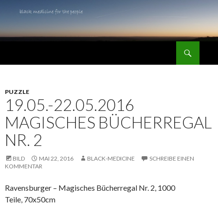
Suchen
black medicine for the people
SPRINGE
ZUM
INHALT
PUZZLE
19.05.-22.05.2016
MAGISCHES BÜCHERREGAL
NR. 2
BILD
MAI 22, 2016
BLACK-MEDICINE
SCHREIBE EINEN
KOMMENTAR
Ravensburger – Magisches Bücherregal Nr. 2, 1000
Teile, 70x50cm