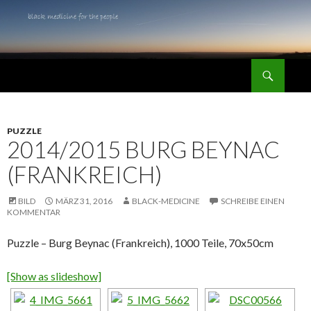
Suchen
black medicine for the people
SPRINGE
ZUM
INHALT
PUZZLE
2014/2015 BURG BEYNAC
(FRANKREICH)
BILD
MÄRZ 31, 2016
BLACK-MEDICINE
SCHREIBE EINEN
KOMMENTAR
Puzzle – Burg Beynac (Frankreich), 1000 Teile, 70x50cm
[Show as slideshow]