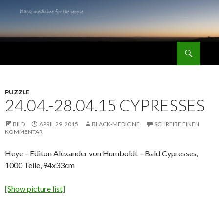
Suchen
black medicine for the people
SPRINGE
ZUM
INHALT
PUZZLE
24.04.-28.04.15 CYPRESSES
BILD
APRIL 29, 2015
BLACK-MEDICINE
SCHREIBE EINEN
KOMMENTAR
Heye – Editon Alexander von Humboldt – Bald Cypresses,
1000 Teile, 94x33cm
[Show picture list]