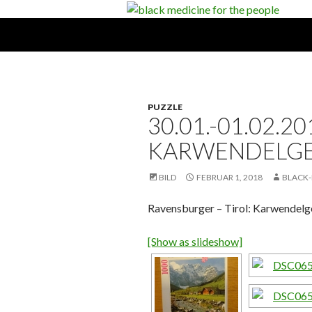
Suchen
black medicine for the people
PUZZLE
30.01.-01.02.20
KARWENDELGE
BILD
FEBRUAR 1, 2018
BLACK-
Ravensburger – Tirol: Karwendelg
[Show as slideshow]